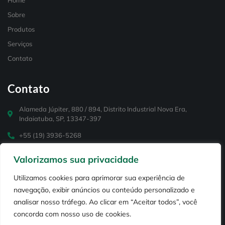
Home
Sobre
Produtos
Serviços
Contato
Contato
Alameda Júpiter, 880 / 894, Distrito Industrial Nova Era,
Indaiatuba, SP, 13347-397
+55 (19) 3936-5268
+55 (19) 99114-3848
Valorizamos sua privacidade
contato@puriar.com.br
Utilizamos cookies para aprimorar sua experiência de
navegação, exibir anúncios ou conteúdo personalizado e
analisar nosso tráfego. Ao clicar em “Aceitar todos”, você
concorda com nosso uso de cookies.