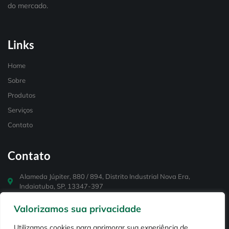
do mercado.
Links
Home
Sobre
Produtos
Serviços
Contato
Contato
Alameda Júpiter, 880 / 894, Distrito Industrial Nova Era,
Indaiatuba, SP, 13347-397
+55 (19) 3936-5268
Valorizamos sua privacidade
+55 (19) 99114-3848
Utilizamos cookies para aprimorar sua experiência de