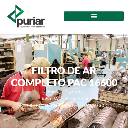
FILTRO DE AR
COMPLETO PAC 16600
Home
Produtos
- Linha PAC
-
Filtro de ar seco
FILTRO DE AR COMPLETO PAC 16600