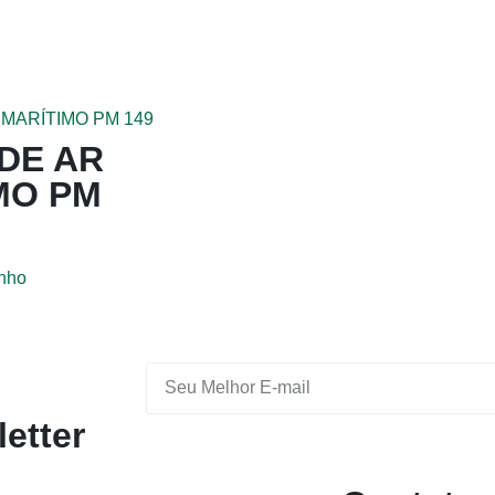
 DE AR
MO PM
inho
etter