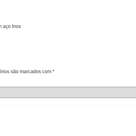
m aço Inox
órios são marcados com
*