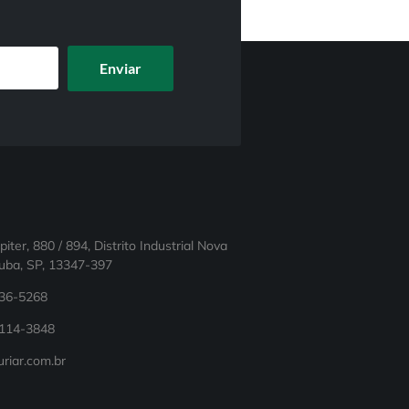
Enviar
iter, 880 / 894, Distrito Industrial Nova
tuba, SP, 13347-397
936-5268
9114-3848
riar.com.br