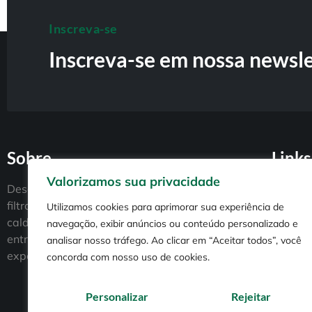
Inscreva-se
Inscreva-se em nossa newsle
Sobre
Links
Valorizamos sua privacidade
Home
Desde 1951, a Puriar é pioneira em
filtros de ar, aço carbono, corte a laser e
Utilizamos cookies para aprimorar sua experiência de
Sobre
caldeiraria. Certificada ISO 9001,
navegação, exibir anúncios ou conteúdo personalizado e
Produtos
entrega qualidade e atende as
analisar nosso tráfego. Ao clicar em “Aceitar todos”, você
Serviços
expectativas do mercado.
concorda com nosso uso de cookies.
Contato
Personalizar
Rejeitar