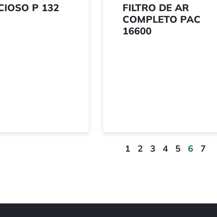
CIOSO P 132
FILTRO DE AR
COMPLETO PAC
16600
1
2
3
4
5
6
7