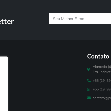
tter
Contato
Alameda Júp
Era, Indaia
+55 (19) 3
+55 (19) 9
contato@pu