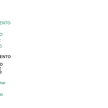
ENTO
RO
R
0
nar
ho