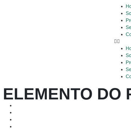
H
So
Pr
Se
Co
H
So
Pr
Se
Co
ELEMENTO DO F