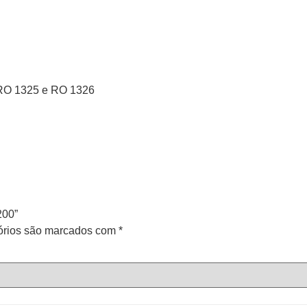
, RO 1325 e RO 1326
200”
órios são marcados com
*