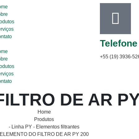
ome
bre
odutos
rviços
ntato
Telefone
ome
+55 (19) 3936-52
bre
odutos
rviços
ntato
ILTRO DE AR PY
Home
Produtos
- Linha PY
-
Elementos filtrantes
ELEMENTO DO FILTRO DE AR PY 200