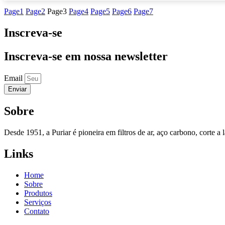
Page
1
Page
2
Page
3
Page
4
Page
5
Page
6
Page
7
Inscreva-se
Inscreva-se em nossa newsletter
Email
Enviar
Sobre
Desde 1951, a Puriar é pioneira em filtros de ar, aço carbono, corte a
Links
Home
Sobre
Produtos
Serviços
Contato