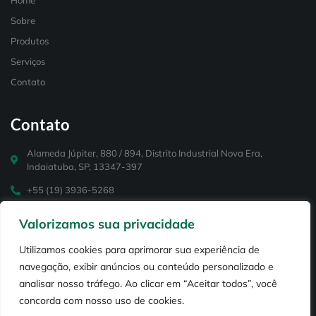
Home
Sobre
Produtos
Serviços
Contato
Contato
Alameda Júpiter, 880 / 894, Distrito Industrial Nova Era,
Indaiatuba, SP, 13347-397
+55 (19) 3936-5268
+55 (19) 99114-3848
Valorizamos sua privacidade
contato@puriar.com.br
Utilizamos cookies para aprimorar sua experiência de
navegação, exibir anúncios ou conteúdo personalizado e
analisar nosso tráfego. Ao clicar em “Aceitar todos”, você
concorda com nosso uso de cookies.