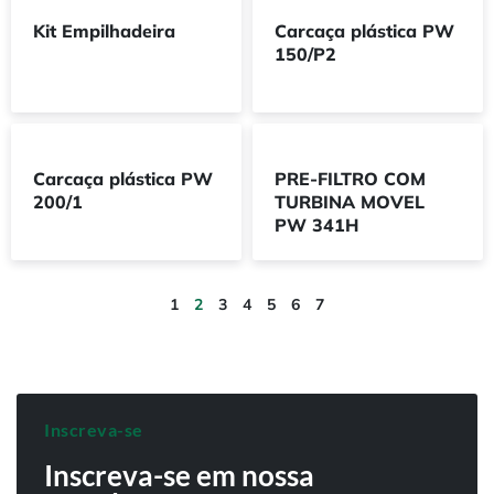
Kit Empilhadeira
Carcaça plástica PW
150/P2
Carcaça plástica PW
PRE-FILTRO COM
200/1
TURBINA MOVEL
PW 341H
1
2
3
4
5
6
7
Inscreva-se
Inscreva-se em nossa