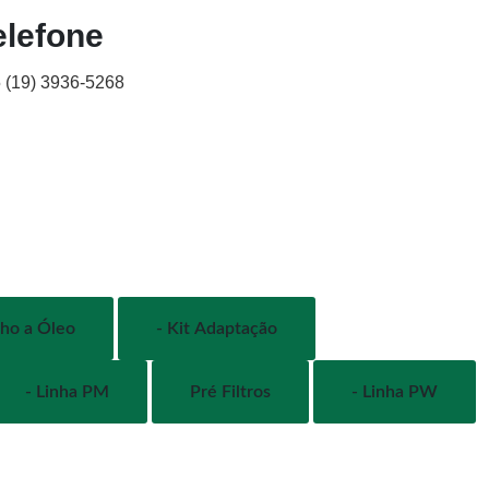
elefone
 (19) 3936-5268
nho a Óleo
- Kit Adaptação
- Linha PM
Pré Filtros
- Linha PW