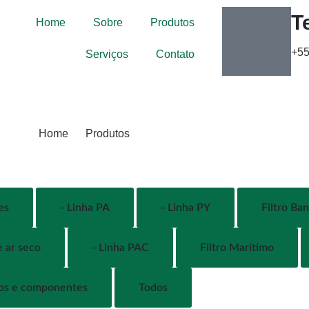
T
Home
Sobre
Produtos
+55
Serviços
Contato
Home
Produtos
es
- Linha PA
- Linha PY
Filtro Ba
e ar seco
- Linha PAC
Filtro Marítimo
ios e componentes
Todos