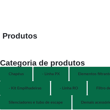
Produtos
Categoria de produtos
Chapéus
- Linha PX
Elementos filtrant
- Kit Empilhadeiras
- Linha RO
Filtro d
Silenciadores e tubo de escape
Demais acessór