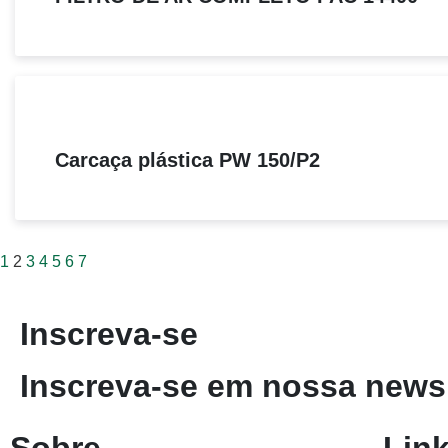
Carcaça plástica PW 150/P2
1
2
3
4
5
6
7
Inscreva-se
Inscreva-se em nossa newsl