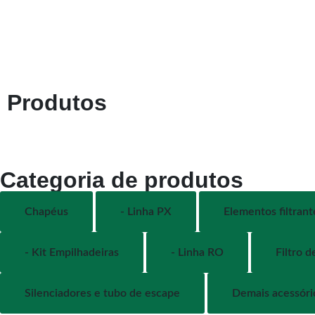
Produtos
Categoria de produtos
Chapéus
- Linha PX
Elementos filtrant
- Kit Empilhadeiras
- Linha RO
Filtro d
Silenciadores e tubo de escape
Demais acessór