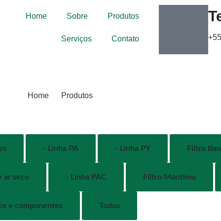
T
Home
Sobre
Produtos
+55
Serviços
Contato
Home
Produtos
es
- Linha PA
- Linha PY
Filtro Ba
e ar seco
- Linha PAC
Filtro Marítimo
ios e componentes
Todos