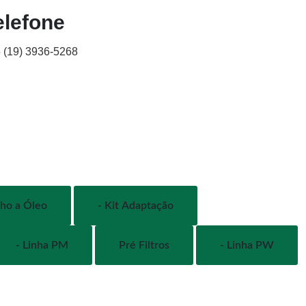
elefone
 (19) 3936-5268
nho a Óleo
- Kit Adaptação
- Linha PM
Pré Filtros
- Linha PW