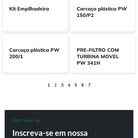
Kit Empilhadeira
Carcaça plástica PW
150/P2
Carcaça plástica PW
PRE-FILTRO COM
200/1
TURBINA MOVEL
PW 341H
1
2
3
4
5
6
7
Inscreva-se
Inscreva-se em nossa