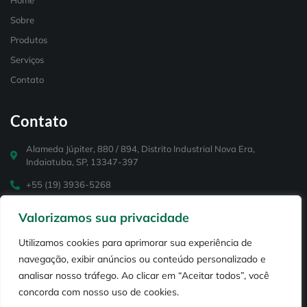
Home
Sobre
Produtos
Serviços
Contato
Contato
Alameda Júpiter, 880 / 894, Distrito Industrial Nova Era,
Indaiatuba, SP, 13347-397
+55 (19) 3936-5268
+55 (19) 99114-3848
Valorizamos sua privacidade
contato@puriar.com.br
Utilizamos cookies para aprimorar sua experiência de
navegação, exibir anúncios ou conteúdo personalizado e
analisar nosso tráfego. Ao clicar em “Aceitar todos”, você
concorda com nosso uso de cookies.